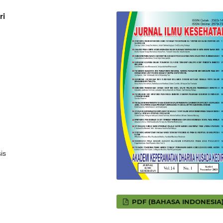
ri
is
PDF (BAHASA INDONESIA