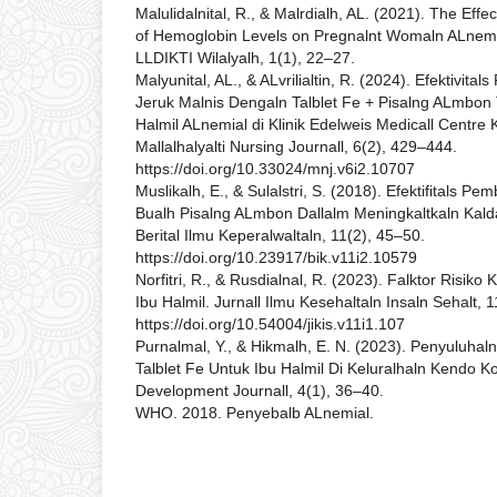
Malulidalnital, R., & Malrdialh, AL. (2021). The Effec
of Hemoglobin Levels on Pregnalnt Womaln ALnemia
LLDIKTI Wilalyalh, 1(1), 22–27.
Malyunital, AL., & ALvrilialtin, R. (2024). Efektivital
Jeruk Malnis Dengaln Talblet Fe + Pisalng ALmbon 
Halmil ALnemial di Klinik Edelweis Medicall Centre 
Mallalhalyalti Nursing Journall, 6(2), 429–444.
https://doi.org/10.33024/mnj.v6i2.10707
Muslikalh, E., & Sulalstri, S. (2018). Efektifitals Pe
Bualh Pisalng ALmbon Dallalm Meningkaltkaln Kalda
Berital Ilmu Keperalwaltaln, 11(2), 45–50.
https://doi.org/10.23917/bik.v11i2.10579
Norfitri, R., & Rusdialnal, R. (2023). Falktor Risiko
Ibu Halmil. Jurnall Ilmu Kesehaltaln Insaln Sehalt, 
https://doi.org/10.54004/jikis.v11i1.107
Purnalmal, Y., & Hikmalh, E. N. (2023). Penyuluha
Talblet Fe Untuk Ibu Halmil Di Keluralhaln Kendo 
Development Journall, 4(1), 36–40.
WHO. 2018. Penyebalb ALnemial.