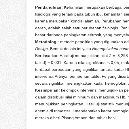
Pendahuluan:
Kehamilan merupakan berbagai pe
fisiologis yang terjadi pada tubuh ibu, kehamilan
karena merupakan kondisi alamiah. Perubahan hem
darah, adalah salah satu perubahan fisiologis. Pen
besar daripada peningkatan eritrosit, yang menye
Metodologi:
metode penelitian yang digunakan a
Design
. Bentuk desain ini yaitu
Nonequivalent contr
Berdasarkan Hasil uji menunjukkan nilai Z = -3,298
tailed) = 0,001. Karena nilai signifikansi < 0,05, 
terdapat perbedaan yang signifikan antara kadar 
intervensi. Artinya, pemberian tablet Fe yang dise
secara signifikan meningkatkan kadar hemoglobin pa
Kesimpulan:
kelompok intervensi menunjukkan pen
dalam distribusi nilai minimum dan maksimum Hb,
menunjukkan peningkatan. Hasil uji statistik menu
anemia di trimester II mendapatkan kadar hemoglobi
mereka diberi Pisang Ambon dan tablet besi.