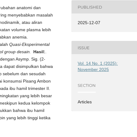
PUBLISHED
rubahan anatomi dan
 sering menyebabkan masalah
odinamik, atau aliran
2025-12-07
ikatan volume plasma lebih
babkan anemia.
dalah
Quasi-Eksperimental
ISSUE
ol group desain
.
Hasil:
.
 dengan Asymp. Sig. (2-
Vol. 14 No. 1 (2025):
maka dapat disimpulkan bahwa
November 2025
Hb sebelum dan sesudah
rtai konsumsi Pisang Ambon
SECTION
da ibu hamil trimester II.
ingkatan yang lebih besar
Articles
 meskipun kedua kelompok
njukkan bahwa ibu hamil
n yang lebih tinggi ketika