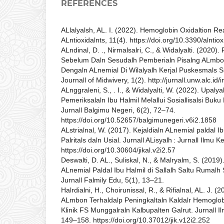
REFERENCES
ALlalyalsh, AL. I. (2022). Hemoglobin Oxidaltion Rea
ALntioxidalnts, 11(4). https://doi.org/10.3390/alnti
ALndinal, D. ., Nirmalsalri, C., & Widalyalti. (2020)
Sebelum Daln Sesudalh Pemberialn Pisalng ALmbon
Dengaln ALnemial Di Wilalyalh Kerjal Puskesmals 
Journall of Midwivery, 1(2). http://jurnall.unw.alc.id/
ALnggraleni, S., . I., & Widalyalti, W. (2022). Upaly
Pemeriksalaln Ibu Halmil Melallui Sosiallisalsi Buku 
Jurnall Balgimu Negeri, 6(2), 72–74.
https://doi.org/10.52657/balgimunegeri.v6i2.1858
ALstrialnal, W. (2017). Kejaldialn ALnemial paldal Ibu
Palritals daln Usial. Jurnall ALisyalh : Jurnall Ilmu 
https://doi.org/10.30604/jikal.v2i2.57
Deswalti, D. AL., Suliskal, N., & Malryalm, S. (2019)
ALnemial Paldal Ibu Halmil di Sallalh Saltu Rumalh S
Jurnall Falmily Edu, 5(1), 13–21.
Halrdialni, H., Choirunissal, R., & Rifialnal, AL. J. 
ALmbon Terhaldalp Peningkaltaln Kaldalr Hemoglobi
Klinik FS Munggalraln Kalbupalten Galrut. Jurnall Il
149–158. https://doi.org/10.37012/jik.v12i2.252