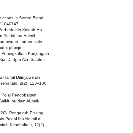
lctions in Stored Blood.
ox11040747
. Perbedalaln Kaldalr Hb
 Paldal Ibu Halmil
Sumowono. Indonesialn
index.php/ijm
al Peningkaltaln Kunjungaln
Kial Di Bpm ALri Salptuti.
 Halmil Ditinjalu dalri
Kesehaltaln, 2(2), 123–130.
. Polal Pengobaltaln
alkit Ibu daln ALnalk.
(2020). Pengalruh Pisalng
n Paldal Ibu Halmil di
mialh Kesehaltaln, 12(2),