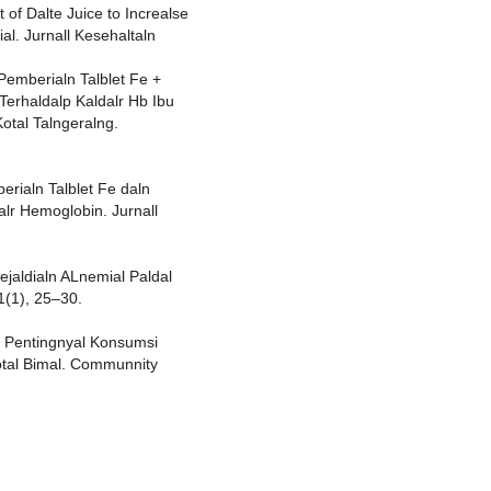
t of Dalte Juice to Increalse
l. Jurnall Kesehaltaln
s Pemberialn Talblet Fe +
Terhaldalp Kaldalr Hb Ibu
Kotal Talngeralng.
mberialn Talblet Fe daln
lr Hemoglobin. Jurnall
 Kejaldialn ALnemial Paldal
11(1), 25–30.
ln Pentingnyal Konsumsi
Kotal Bimal. Communnity