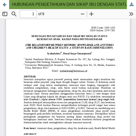
HUBUNGAN PENGETAHUAN DAN SIKAP IBU DENGAN STATUS KESEHATAN ANAK: KAJIAN PADA IMUNISASI DASAR