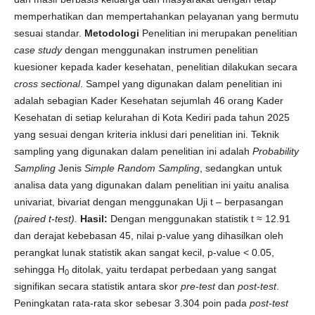
memperhatikan dan mempertahankan pelayanan yang bermutu
sesuai standar.
Metodologi
Penelitian ini merupakan penelitian
case study
dengan menggunakan instrumen penelitian
kuesioner kepada kader kesehatan, penelitian dilakukan secara
cross sectional
. Sampel yang digunakan dalam penelitian ini
adalah sebagian Kader Kesehatan sejumlah 46 orang Kader
Kesehatan di setiap kelurahan di Kota Kediri pada tahun 2025
yang sesuai dengan kriteria inklusi dari penelitian ini. Teknik
sampling yang digunakan dalam penelitian ini adalah
Probability
Sampling
Jenis
Simple Random Sampling
, sedangkan untuk
analisa data yang digunakan dalam penelitian ini yaitu analisa
univariat, bivariat dengan menggunakan Uji t – berpasangan
(
paired t-test).
Hasil:
Dengan menggunakan statistik t ≈ 12.91
dan derajat kebebasan 45, nilai p-value yang dihasilkan oleh
perangkat lunak statistik akan sangat kecil, p-value < 0.05,
sehingga H
ditolak, yaitu terdapat perbedaan yang sangat
0
signifikan secara statistik antara skor
pre-test
dan
post-test
.
Peningkatan rata-rata skor sebesar 3.304 poin pada
post-test