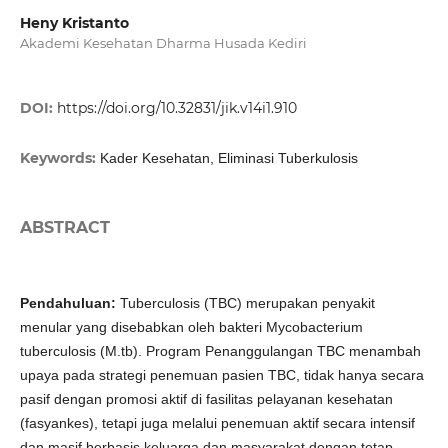
Heny Kristanto
Akademi Kesehatan Dharma Husada Kediri
DOI:
https://doi.org/10.32831/jik.v14i1.910
Keywords:
Kader Kesehatan, Eliminasi Tuberkulosis
ABSTRACT
Pendahuluan:
Tuberculosis (TBC) merupakan penyakit
menular yang disebabkan oleh bakteri Mycobacterium
tuberculosis (M.tb). Program Penanggulangan TBC menambah
upaya pada strategi penemuan pasien TBC, tidak hanya secara
pasif dengan promosi aktif di fasilitas pelayanan kesehatan
(fasyankes), tetapi juga melalui penemuan aktif secara intensif
dan masif berbasis keluarga dan masyarakat dengan tetap